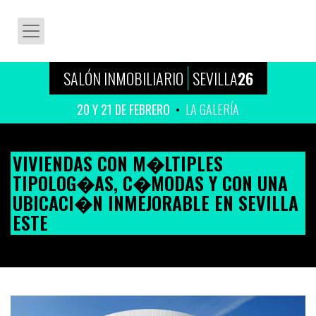
SALÓN INMOBILIARIO
SEVILLA
26
20 Y 21 DE FEBRERO
LA GALERÍA
VIVIENDAS CON M�LTIPLES
TIPOLOG�AS, C�MODAS Y CON UNA
UBICACI�N INMEJORABLE EN SEVILLA
ESTE