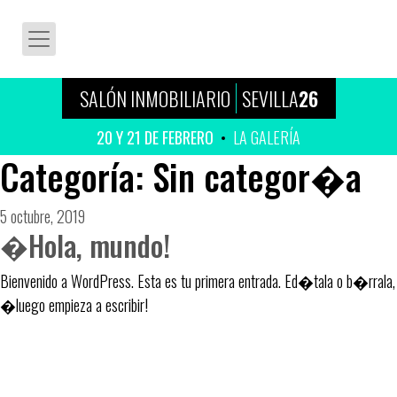
SALÓN INMOBILIARIO
SEVILLA
26
20 Y 21 DE FEBRERO
LA GALERÍA
Categoría:
Sin categor�a
Publicado
5 octubre, 2019
�Hola, mundo!
el
Bienvenido a WordPress. Esta es tu primera entrada. Ed�tala o b�rrala,
�luego empieza a escribir!